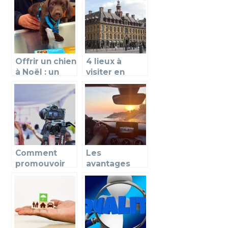
famille ?
prix
Offrir un chien
4 lieux à
à Noël : un
visiter en
cadeau
famille à Lille
magique mais
pas anodin !
Comment
Les
promouvoir
avantages
un film sur le
d’en connaitre
marché
plus sur
l’assurance
auto