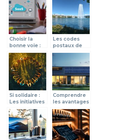
pour
exigences de
multiplier son
vente :
taux de
optimiser le
fréquentation
processus de
?
vente
Choisir la
Les codes
bonne voie :
postaux de
les avantages
Genève : tout
d’opter pour
savoir sur les
une solution
numéros
SaaS
d’acheminem
ent postal
Si solidaire :
Comprendre
Les initiatives
les avantages
citoyennes
d’un kit
qui
solaire 2000w
révolutionnen
avec batterie
t la
pour
consommatio
l’autoconsom