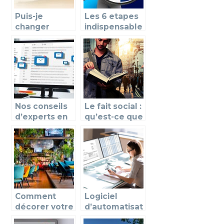
Puis-je
Les 6 etapes
changer
indispensable
d’assurance
s pour reussir
quand je veux
une prise de
?
contact
commercial
Nos conseils
Le fait social :
d’experts en
qu’est-ce que
cold emailing
c’est et à quoi
il consiste
exactement ?
Comment
Logiciel
décorer votre
d’automatisat
restaurant
ion des