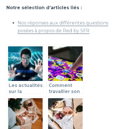
Notre sélection d’articles liés :
Nos réponses aux différentes questions
posées à propos de Red by SFR
Les actualités
Comment
sur la
travailler son
technologie
image sur les
en ce
réseaux
moment
sociaux?