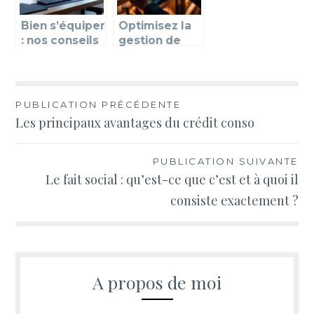
n locale
mation
Bien s’équiper
Optimisez la
: nos conseils
gestion de
informatique
votre cave à
pour un
vin avec une
ordinateur
application
adapté à vos
innovante
Navigation
PUBLICATION PRÉCÉDENTE
besoins
Les principaux avantages du crédit conso
de
l’article
PUBLICATION SUIVANTE
Le fait social : qu’est-ce que c’est et à quoi il
consiste exactement ?
A propos de moi