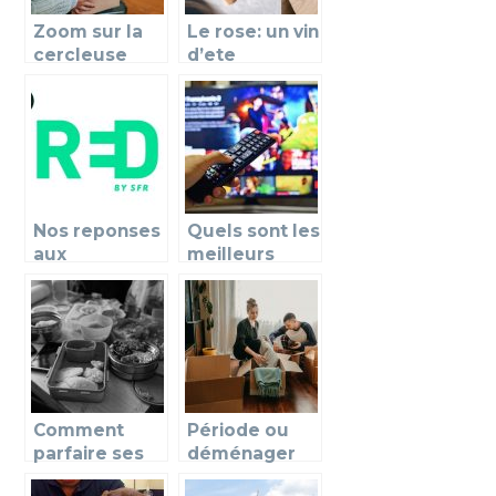
Zoom sur la
Le rose: un vin
cercleuse
d’ete
automatique
plebiscite par
mobile
les bons
vivants.
Nos reponses
Quels sont les
aux
meilleurs
differentes
films de
questions
l’année 2020
posees a
à découvrir au
propos de
cinéma ?
Red by SFR
Comment
Période ou
parfaire ses
déménager
sorties en
au meilleur