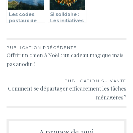
idéal
Les codes
Si solidaire :
postaux de
Les initiatives
Genève : tout
citoyennes
savoir sur les
qui
numéros
révolutionnen
d’acheminem
t la
Navigation
PUBLICATION PRÉCÉDENTE
ent postal
consommatio
Offrir un chien à Noël : un cadeau magique mais
de
n locale
pas anodin !
l’article
PUBLICATION SUIVANTE
Comment se départager efficacement les tâches
ménagères ?
A propos de moi