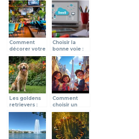
d’identité,
il consiste
comment y
exactement ?
parvenir ?
Comment
Choisir la
décorer votre
bonne voie :
restaurant
les avantages
pour
d’opter pour
multiplier son
une solution
taux de
SaaS
fréquentation
?
Les goldens
Comment
retrievers :
choisir un
caractéristiqu
séjour
es, soins et
linguistique
conseils pour
pour
un
adolescents
compagnon
en France