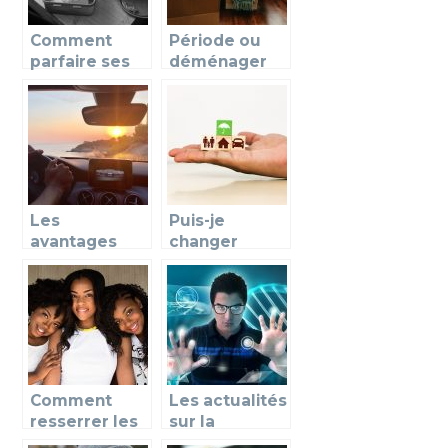
Comment
Période ou
parfaire ses
déménager
sorties en
au meilleur
famille ?
prix
Les
Puis-je
avantages
changer
d’en connaitre
d’assurance
plus sur
quand je veux
l’assurance
?
auto
Comment
Les actualités
resserrer les
sur la
liens dans la
technologie