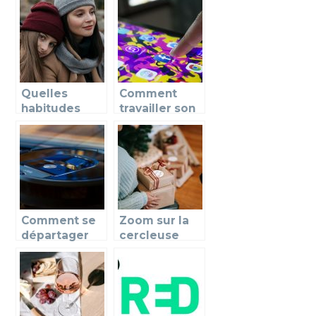
famille?
en ce
moment
Quelles
Comment
habitudes
travailler son
instaurées
image sur les
pour
réseaux
renforcer la
sociaux?
cohésion dans
la famille ?
Comment se
Zoom sur la
départager
cercleuse
efficacement
automatique
les tâches
mobile
ménagères ?