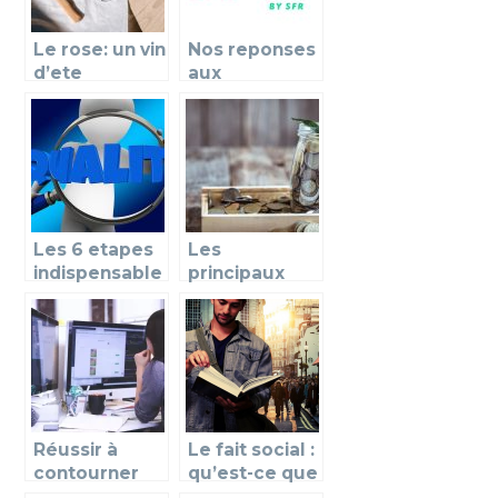
Le rose: un vin
Nos reponses
d’ete
aux
plebiscite par
differentes
les bons
questions
vivants.
posees a
propos de
Red by SFR
Les 6 etapes
Les
indispensable
principaux
s pour reussir
avantages du
une prise de
crédit conso
contact
commercial
Réussir à
Le fait social :
contourner
qu’est-ce que
l’usurpation
c’est et à quoi