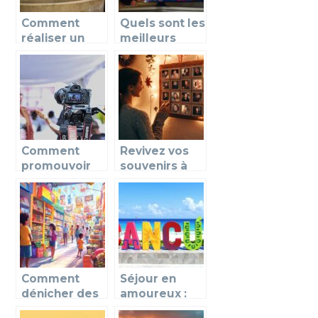
Comment
Quels sont les
réaliser un
meilleurs
bon
films de
reportage?
l’année 2020
à découvrir au
cinéma ?
Comment
Revivez vos
promouvoir
souvenirs à
un film sur le
chaque
marché
fenêtre avec
les
calendriers
de l’avent
photo
personnalisés
Comment
Séjour en
dénicher des
amoureux :
bons plans
pourquoi pas