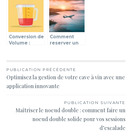
pour vos
Cancún ?
projets du
quotidien ?
Conversion de
Comment
Volume :
reserver un
Combien Font
Paris
50 cl en ml ?
Martinique au
La Reponse
meilleur prix :
Detaillee
conseils et
Navigation
PUBLICATION PRÉCÉDENTE
astuces
Optimisez la gestion de votre cave à vin avec une
de
application innovante
l’article
PUBLICATION SUIVANTE
Maîtriser le noeud double : comment faire un
noeud double solide pour vos sessions
d’escalade