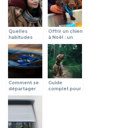
Quelles
Offrir un chien
habitudes
à Noël : un
instaurées
cadeau
pour
magique mais
renforcer la
pas anodin !
cohésion dans
la famille ?
Comment se
Guide
départager
complet pour
efficacement
choisir la
les tâches
meilleure
ménagères ?
assurance
pour votre
animal de
compagnie